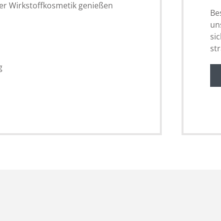
ver Wirkstoffkosmetik genießen
Be
un
si
st
g